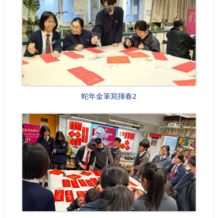
蛇年金筆寫揮春2