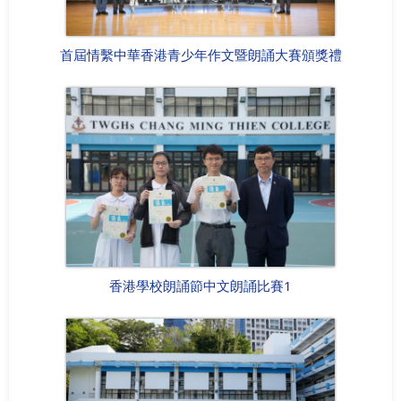
首屆情繫中華香港青少年作文暨朗誦大賽頒獎禮
香港學校朗誦節中文朗誦比賽1