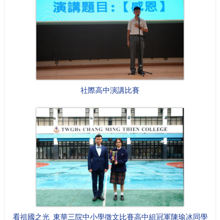
社際高中演講比賽
看祖國之光_東華三院中小學徵文比賽高中組冠軍陳瑜冰同學