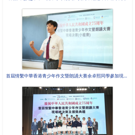
首屆情繫中華香港青少年作文暨朗誦大賽余卓熙同學參加現場決賽