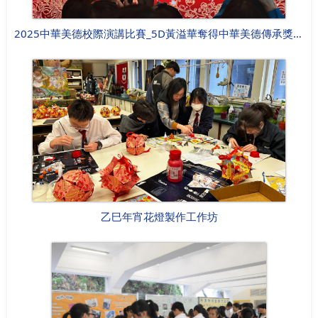
2025中華美德校際演講比賽_5D黃溢華奪得中華美德傳承獎銅獎
乙巳年宵花燈製作工作坊