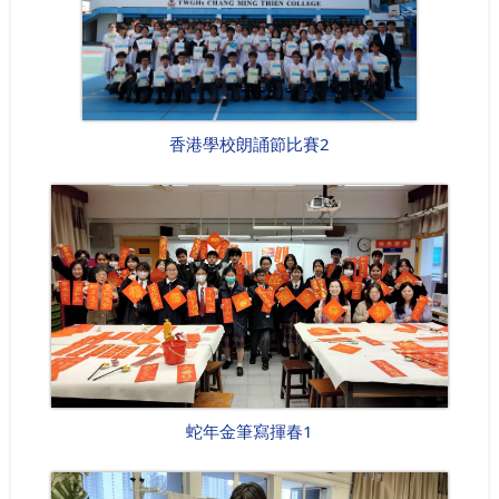
香港學校朗誦節比賽2
蛇年金筆寫揮春1