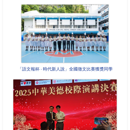
「語文報杯 ‧ 時代新人說」全國徵文比賽獲獎同學