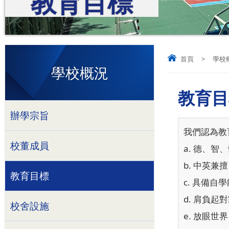
教育目標
首頁
>
學校
學校概況
教育目
辦學宗旨
我們認為教
校董成員
a. 德、
b. 中英
教育目標
c. 具備
d. 肩負
校舍設施
e. 放眼世