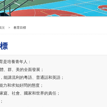
概況
>
教育目標
標
育是培養青年人：
智、體、群、美的全面發展；
兼擅，能講流利的粵語、普通話和英語；
自學能力和求知好問的態度；
起對家庭、社會、國家和世界的責任；
界；