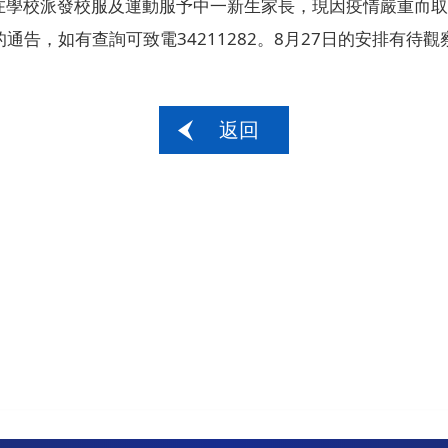
日在學校派發校服及運動服予中一新生家長，現因疫情嚴重而
告，如有查詢可致電34211282。8月27日的安排有待
返回