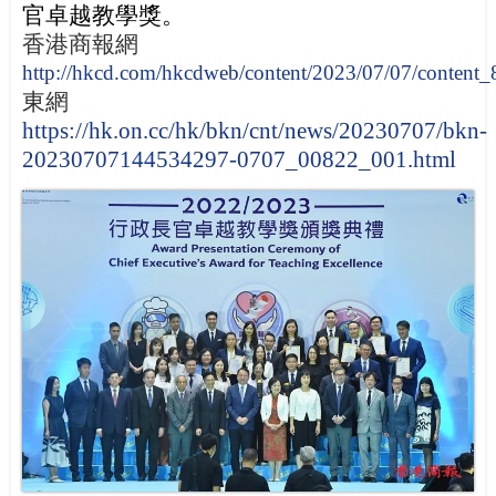
官卓越教學獎。
香港商報網
http://hkcd.com/hkcdweb/content/2023/07/07/content
東網
https://hk.on.cc/hk/bkn/cnt/news/20230707/bkn-
20230707144534297-0707_00822_001.html