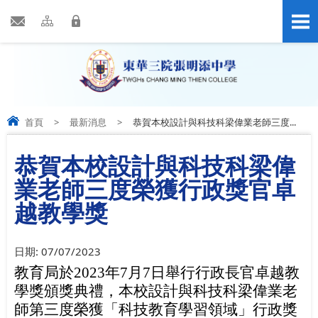
首頁
>
最新消息
>
恭賀本校設計與科技科梁偉業老師三度...
恭賀本校設計與科技科梁偉
業老師三度榮獲行政獎官卓
越教學獎
日期:
07/07/2023
教育局於
2023
年
7
月
7
日舉行行政長官卓越教
學獎頒獎典禮，
本校設計與科技科梁偉業老
師第三度榮獲
「科技教育學習領域」
行政獎