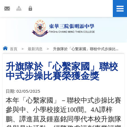
首頁
>
最新消息
>
升旗隊於「心繫家國」聯校中式步操比...
升旗隊於「心繫家國」聯校
中式步操比賽榮獲金獎
日期:
02/05/2025
本年「心繫家國」－聯校中式步操比賽
參與中、小學校接近
100
間。
4A
譚梓
鵬、譚進菖及鍾嘉銘同學代本校升旗隊