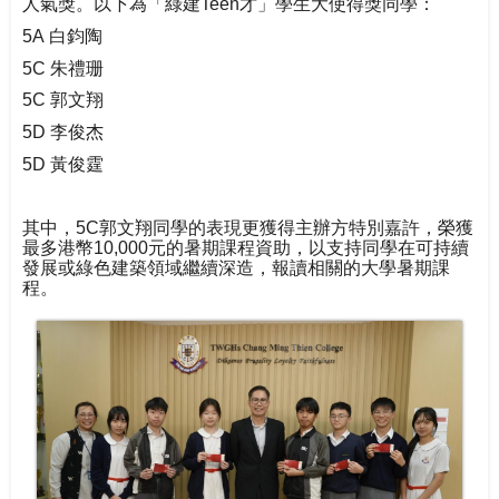
人氣獎。
以下為「綠建
Teen
才」學生大使得獎同學：
5A
白鈞陶
5C
朱禮珊
5C
郭文翔
5D
李俊杰
5D
黃俊霆
其中，
5C
郭文翔同學的表現更獲得主辦方特別嘉許，榮獲
最多港幣
10,000
元的暑期課程資助，
以支持同學在可持續
發展或綠色建築領域繼續深造，
報讀相關的大學暑期課
程。