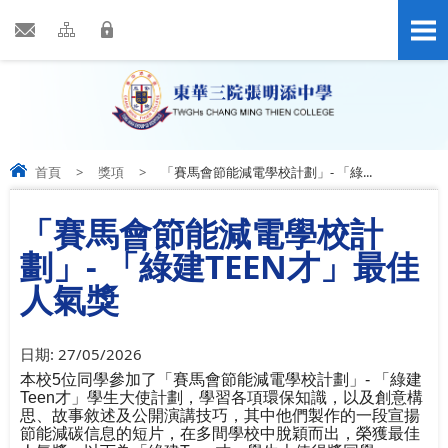
首頁
>
獎項
>
「賽馬會節能減電學校計劃」- 「綠...
「賽馬會節能減電學校計
劃」- 「綠建TEEN才」最佳
人氣獎
日期:
27/05/2026
本校
5
位同學參加了「賽馬會節能減電學校計劃」
-
「綠建
Teen
才」學生大使計劃，學習各項環保知識，
以及創意構
思、故事敘述及公開演講技巧，其中他們製作
的
一段宣揚
節能減碳信息
的
短片，在多間學校中脫穎而出，榮獲最佳